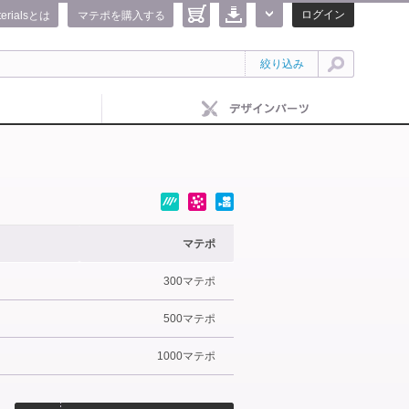
ログイン
terialsとは
マテポを購入する
絞り込み
マテポ
300マテポ
500マテポ
1000マテポ