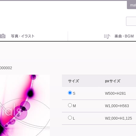
ma
000002
サイズ
pxサイズ
S
W500×H281
M
W1,000×H563
L
W2,000×H1,125