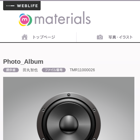
materials
Photo_Album
田丸智也
TMR11000026