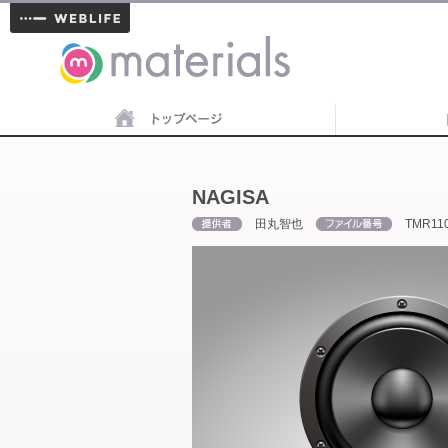
materials
NAGISA
田丸智也
TMR11