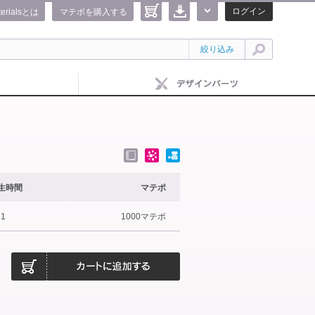
ログイン
terialsとは
マテポを購入する
絞り込み
生時間
マテポ
31
1000マテポ