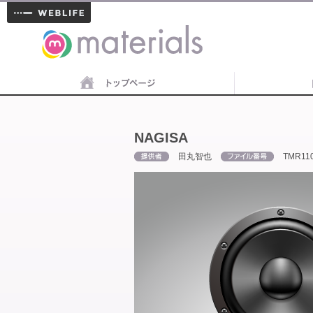
materials
NAGISA
田丸智也
TMR11