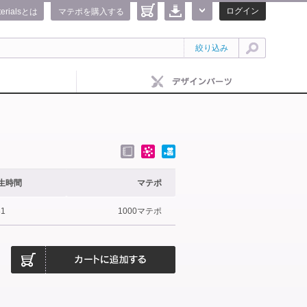
ログイン
terialsとは
マテポを購入する
絞り込み
生時間
マテポ
31
1000マテポ