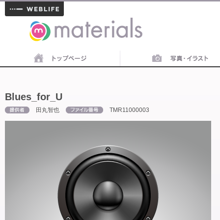
materials
Blues_for_U
田丸智也
TMR11000003