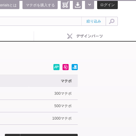
ログイン
terialsとは
マテポを購入する
絞り込み
マテポ
300マテポ
500マテポ
1000マテポ