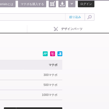
ログイン
terialsとは
マテポを購入する
絞り込み
マテポ
300マテポ
500マテポ
1000マテポ