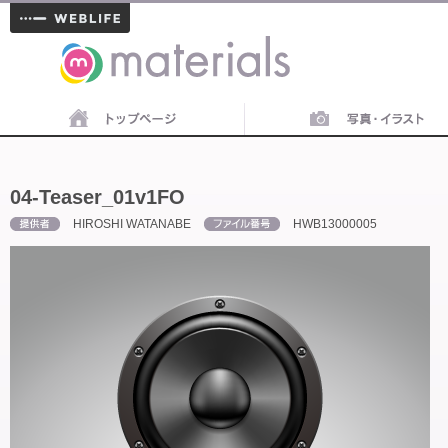
materials
04-Teaser_01v1FO
HIROSHI WATANABE
HWB13000005