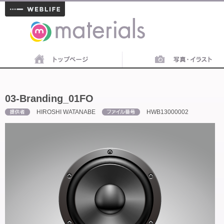
materials
03-Branding_01FO
HIROSHI WATANABE
HWB13000002