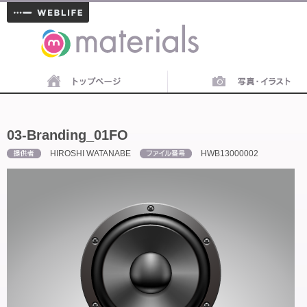
materials
03-Branding_01FO
HIROSHI WATANABE
HWB13000002