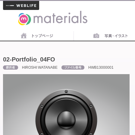
materials
02-Portfolio_04FO
HIROSHI WATANABE
HWB13000001