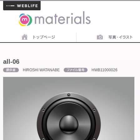
materials
all-06
HIROSHI WATANABE
HWB11000026