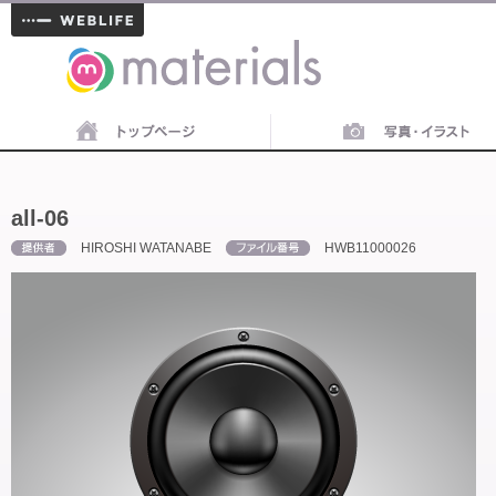
materials
all-06
HIROSHI WATANABE
HWB11000026