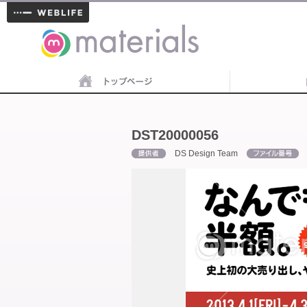
materials
DST20000056
DS Design Team