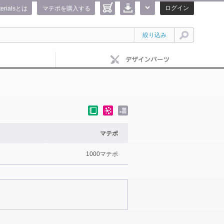
ログイン
terialsとは
マテポを購入する
絞り込み
マテポ
1000マテポ