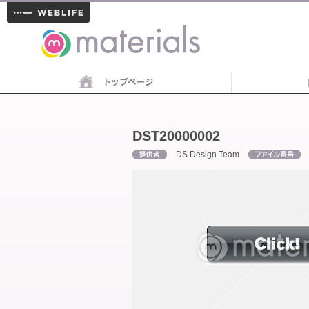
materials
DST20000002
DS Design Team