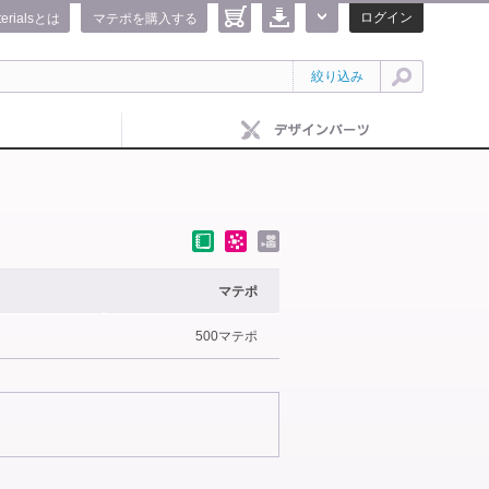
ログイン
terialsとは
マテポを購入する
絞り込み
マテポ
500マテポ