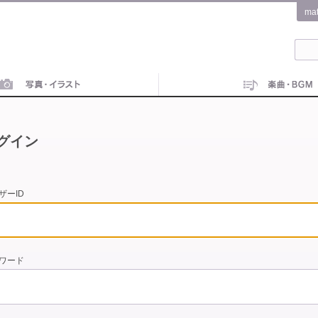
ma
グイン
ザーID
ワード