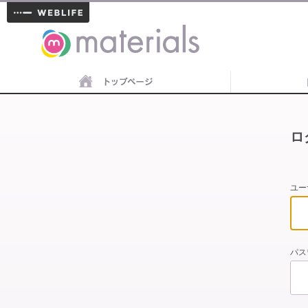
materials
ロ
ユー
パス