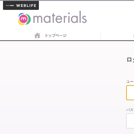
materials
ロ
ユー
パス