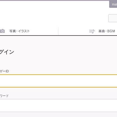
ma
グイン
ザーID
ワード