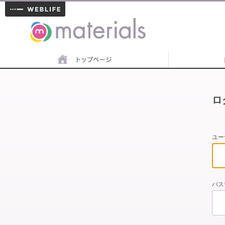
materials
ロ
ユー
パス