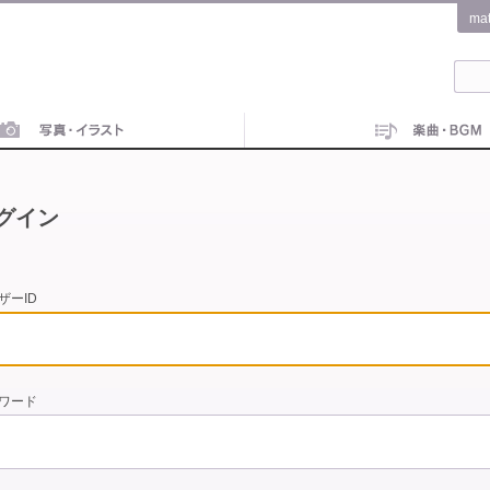
ma
グイン
ザーID
ワード