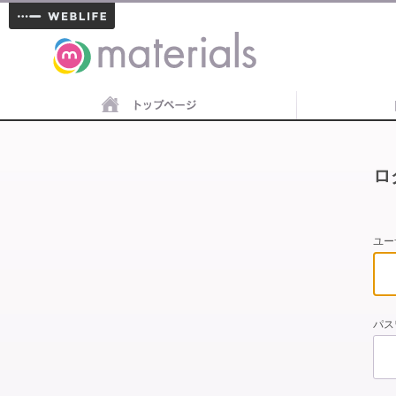
materials
ロ
ユー
パス