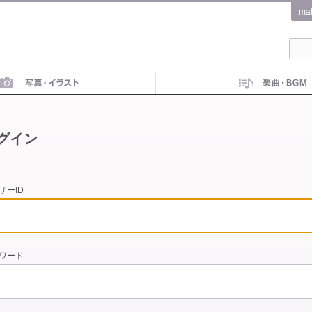
ma
グイン
ザーID
ワード