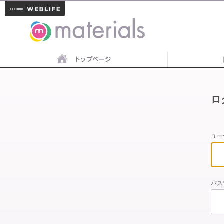
materials
ロ
ユー
パス