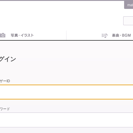
ma
グイン
ザーID
ワード