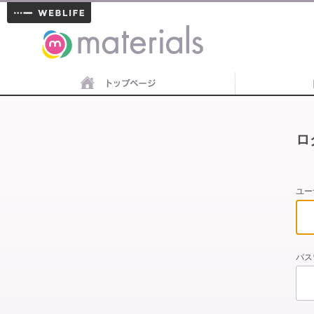
materials
ロ
ユー
パス