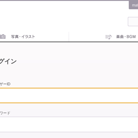
ma
グイン
ザーID
ワード