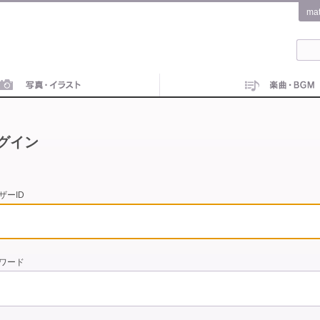
ma
グイン
ザーID
ワード