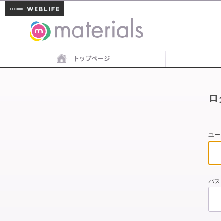
materials
ロ
ユー
パス