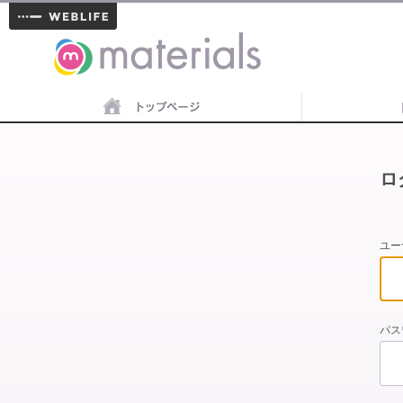
materials
ロ
ユー
パス