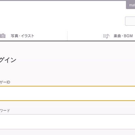
ma
グイン
ザーID
ワード