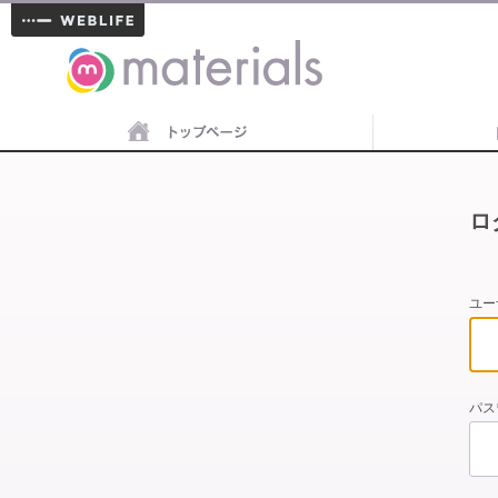
materials
ロ
ユー
パス