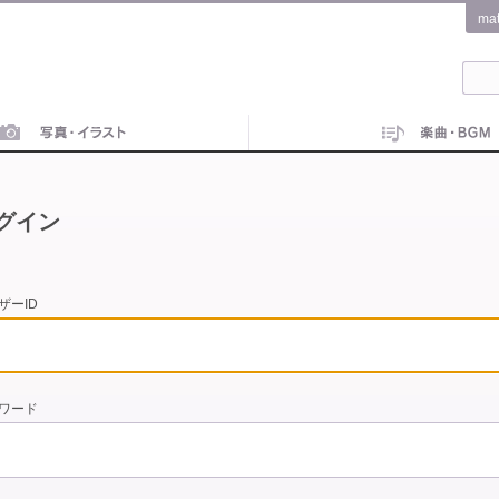
ma
グイン
ザーID
ワード