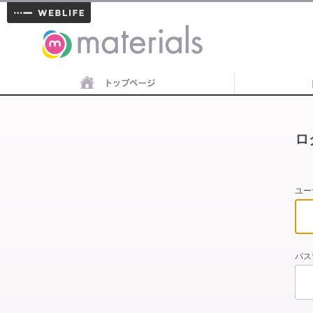
materials
ロ
ユー
パス