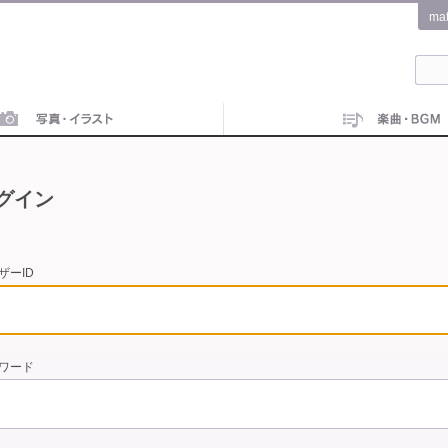
ma
グイン
ザーID
ワード