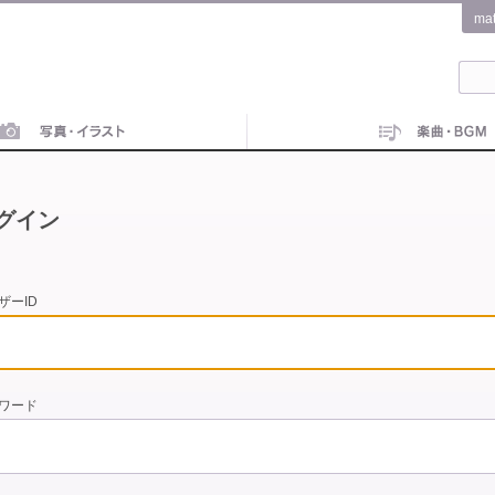
ma
グイン
ザーID
ワード