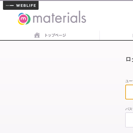
materials
ロ
ユー
パス