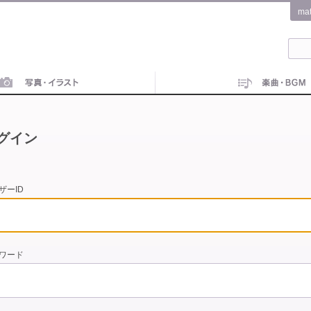
ma
グイン
ザーID
ワード