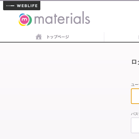
materials
ロ
ユー
パス