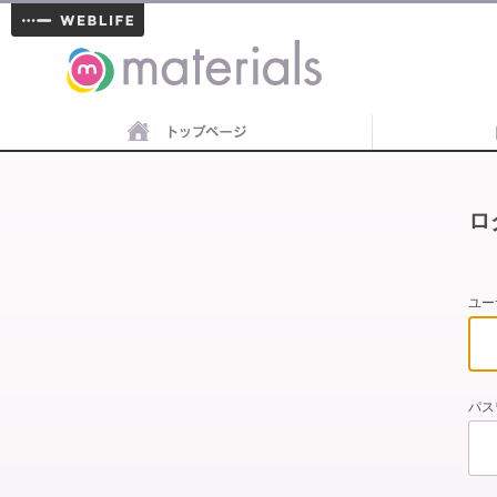
materials
ロ
ユー
パス