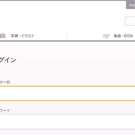
ma
グイン
ザーID
ワード