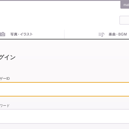
ma
グイン
ザーID
ワード