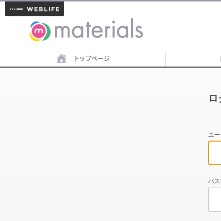
materials
ロ
ユー
パス