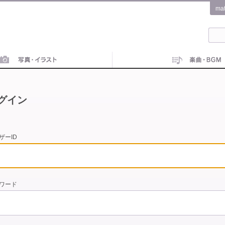
ma
グイン
ザーID
ワード