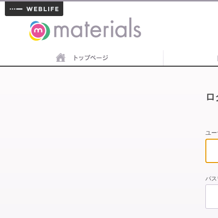
materials
ロ
ユー
パス