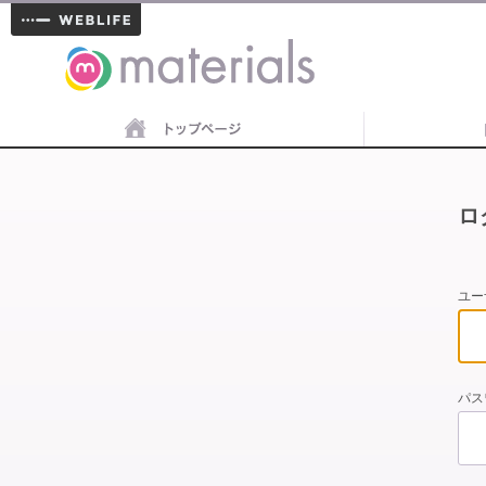
materials
ロ
ユー
パス