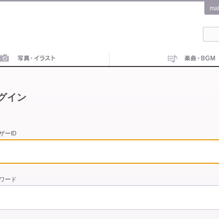
ma
グイン
ザーID
ワード