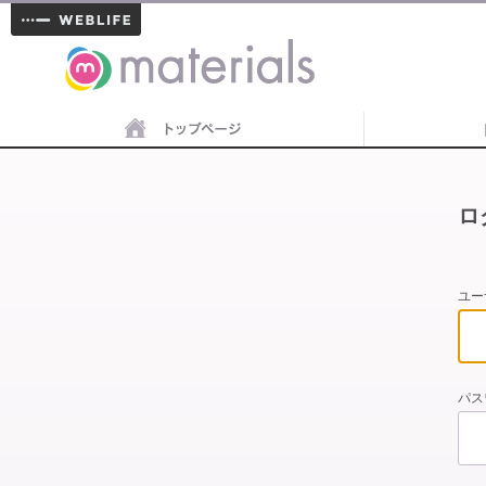
materials
ロ
ユー
パス