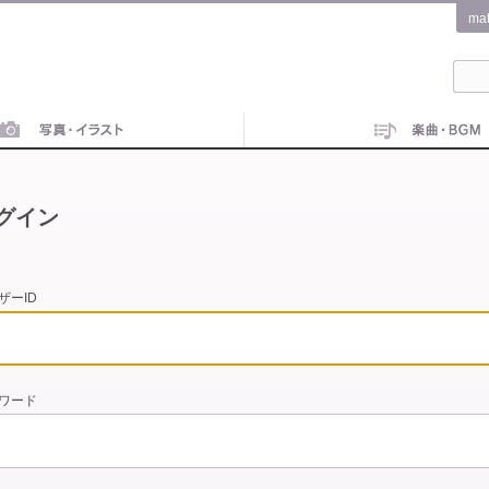
ma
グイン
ザーID
ワード