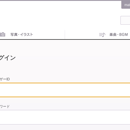
ma
グイン
ザーID
ワード