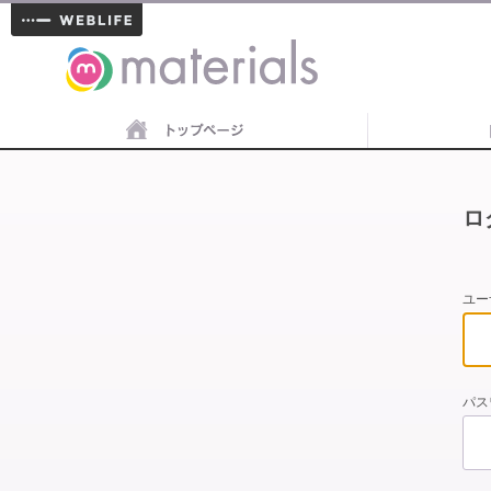
materials
ロ
ユー
パス