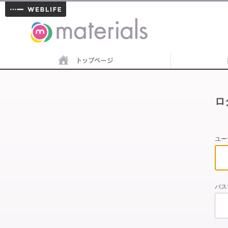
materials
ロ
ユー
パス