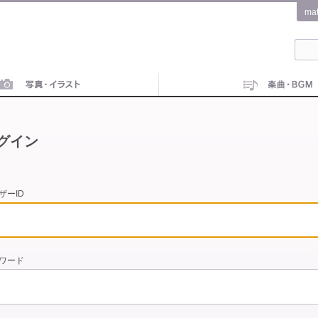
ma
グイン
ザーID
ワード