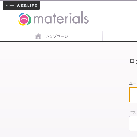
materials
ロ
ユー
パス