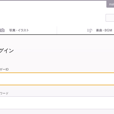
ma
グイン
ザーID
ワード