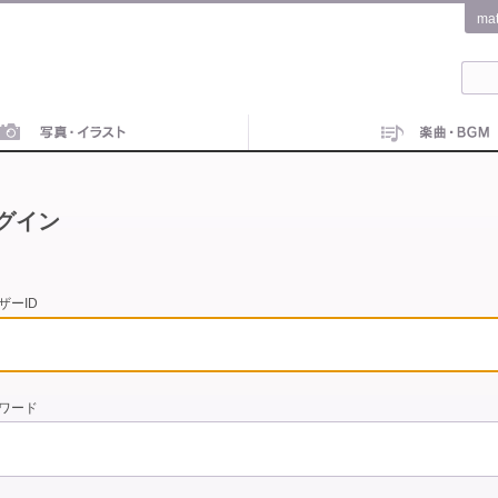
ma
グイン
ザーID
ワード