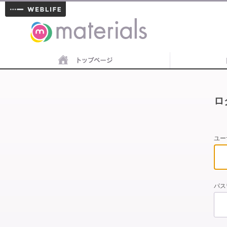
materials
ロ
ユー
パス