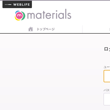
materials
ロ
ユー
パス