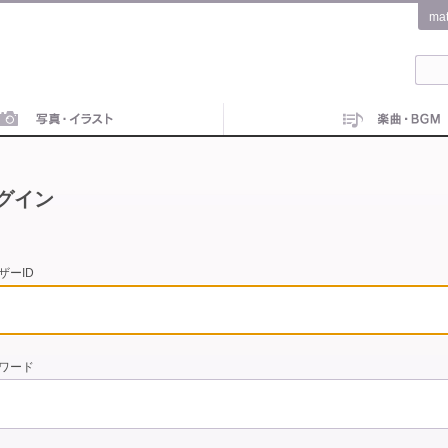
ma
グイン
ザーID
ワード