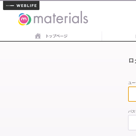
materials
ロ
ユー
パス