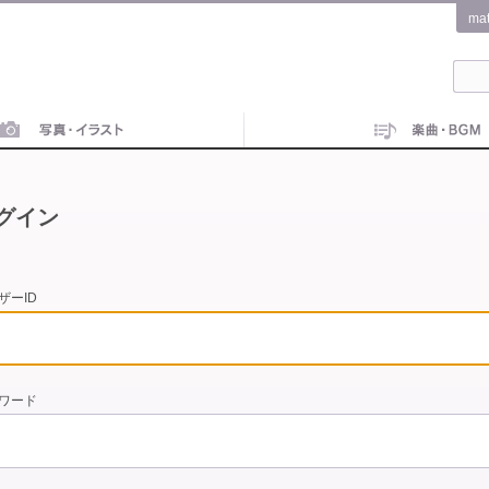
ma
グイン
ザーID
ワード