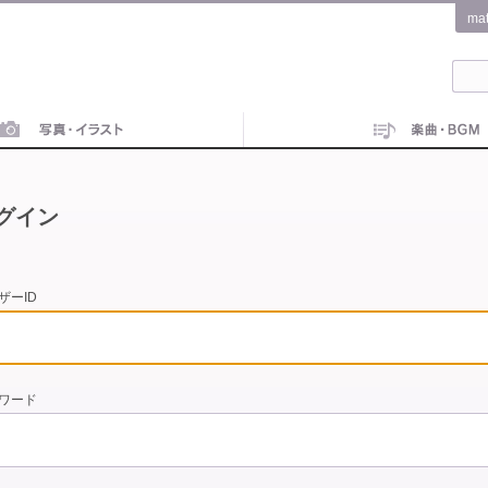
ma
グイン
ザーID
ワード