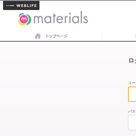
materials
ロ
ユー
パス