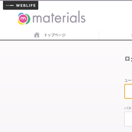
materials
ロ
ユー
パス