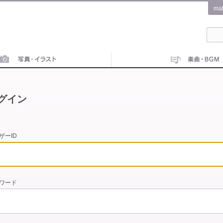
ma
グイン
ザーID
ワード