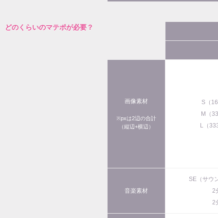
どのくらいのマテポが必要？
画像素材
S（1
M（3
※pxは2辺の合計
L（33
（縦辺+横辺）
SE（サウ
音楽素材
2
2