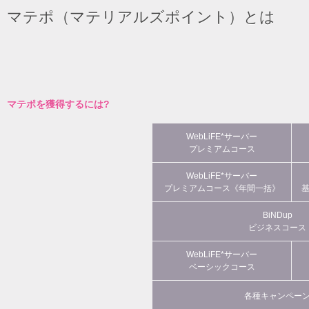
マテポ（マテリアルズポイント）とは
マテポを獲得するには?
WebLiFE*サーバー
プレミアムコース
WebLiFE*サーバー
プレミアムコース《年間一括》
BiNDup
ビジネスコース
WebLiFE*サーバー
ベーシックコース
各種キャンペー