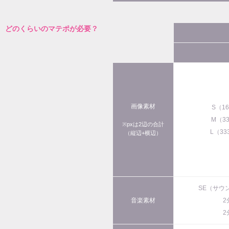
どのくらいのマテポが必要？
画像素材
S（1
M（3
※pxは2辺の合計
L（33
（縦辺+横辺）
SE（サウ
音楽素材
2
2