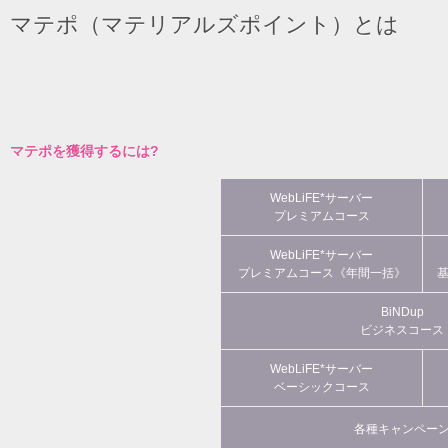
マテポ（マテリアルズポイント）とは
マテポを獲得するには?
WebLiFE*サーバー
プレミアムコース
WebLiFE*サーバー
プレミアムコース《年間一括》
BiNDup
ビジネスコース
WebLiFE*サーバー
ベーシックコース
各種キャンペー