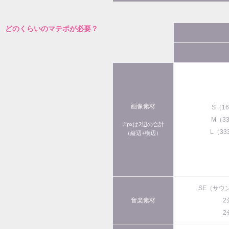
どのくらいのマテポが必要？
画像素材
S（1
M（3
※pxは2辺の合計
L（33
（縦辺+横辺）
SE（サウ
音楽素材
2
2