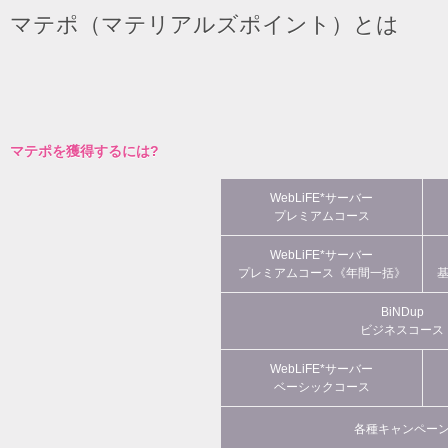
マテポ（マテリアルズポイント）とは
マテポを獲得するには?
WebLiFE*サーバー
プレミアムコース
WebLiFE*サーバー
プレミアムコース《年間一括》
BiNDup
ビジネスコース
WebLiFE*サーバー
ベーシックコース
各種キャンペー