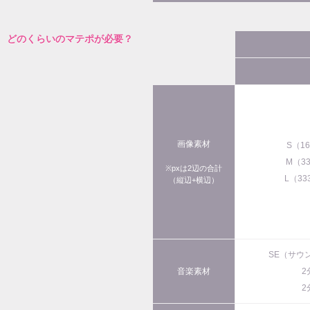
どのくらいのマテポが必要？
画像素材
S（1
M（3
※pxは2辺の合計
L（33
（縦辺+横辺）
SE（サウ
音楽素材
2
2