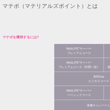
マテポ（マテリアルズポイント）とは
マテポを獲得するには?
WebLiFE*サーバー
プレミアムコース
WebLiFE*サーバー
プレミアムコース《年間一括》
BiNDup
ビジネスコース
WebLiFE*サーバー
ベーシックコース
各種キャンペー