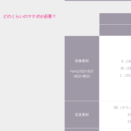
どのくらいのマテポが必要？
画像素材
S（1
M（3
※pxは2辺の合計
L（33
（縦辺+横辺）
SE（サウ
音楽素材
2
2