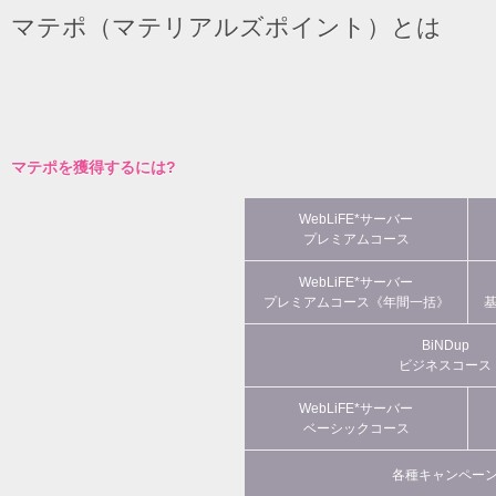
マテポ（マテリアルズポイント）とは
マテポを獲得するには?
WebLiFE*サーバー
プレミアムコース
WebLiFE*サーバー
プレミアムコース《年間一括》
BiNDup
ビジネスコース
WebLiFE*サーバー
ベーシックコース
各種キャンペー