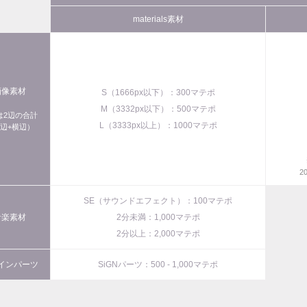
materials素材
画像素材
S（1666px以下）：300マテポ
M（3332px以下）：500マテポ
xは2辺の合計
L（3333px以上）：1000マテポ
辺+横辺）
2
SE（サウンドエフェクト）：100マテポ
音楽素材
2分未満：1,000マテポ
2分以上：2,000マテポ
インパーツ
SiGNパーツ：500 - 1,000マテポ