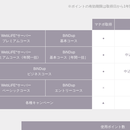
※ポイントの有効期限は取得日から1年
マテポ取得
WebLiFE*サーバー
BiNDup
●
プレミアムコース
基本コース
WebLiFE*サーバー
BiNDup
●
申
ミアムコース《年間一括》
基本コース［年間一括］
BiNDup
●
申込
ビジネスコース
WebLiFE*サーバー
BiNDup
×
ベーシックコース
エントリーコース
各種キャンペーン
▲
使用ポイント数