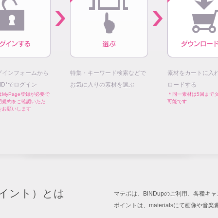
グインフォームから
特集・キーワード検索などで
素材をカートに入
E ID*でログイン
お気に入りの素材を選ぶ
ロードする
MyPage登録が必要で
＊同一素材は5回まで
用規約をご確認いただ
可能です
をお願いします
イント）とは
マテポは、BiNDupのご利用、各種
ポイントは、materialsにて画像や