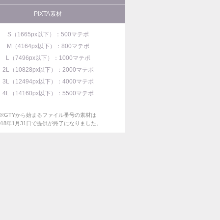
PIXTA素材
S（1665px以下）：500マテポ
M（4164px以下）：800マテポ
L（7496px以下）：1000マテポ
2L（10828px以下）：2000マテポ
3L（12494px以下）：4000マテポ
4L（14160px以下）：5500マテポ
※GTYから始まるファイル番号の素材は
018年1月31日で提供が終了になりました。