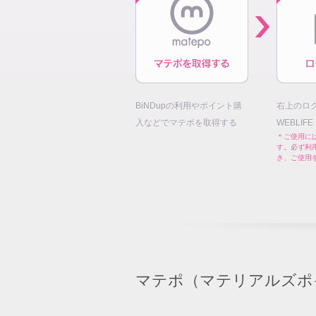
BiNDupの利用やポイント購
右上のロ
入などでマテポを取得する
WEBLIF
＊ご使用には
す。必ず利
き、ご使用
マテポ（マテリアルズポ