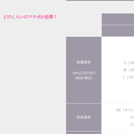
どのくらいのマテポが必要？
画像素材
S（1
M（3
※pxは2辺の合計
L（33
（縦辺+横辺）
SE（サウ
音楽素材
2
2