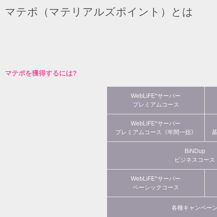
マテポ（マテリアルズポイント）とは
マテポを獲得するには?
WebLiFE*サーバー
プレミアムコース
WebLiFE*サーバー
プレミアムコース《年間一括》
BiNDup
ビジネスコース
WebLiFE*サーバー
ベーシックコース
各種キャンペー