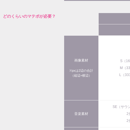
どのくらいのマテポが必要？
画像素材
S（1
M（3
※pxは2辺の合計
L（33
（縦辺+横辺）
SE（サウ
音楽素材
2
2