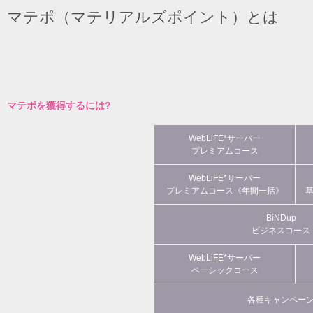
マテポ（マテリアルズポイント）とは
マテポを獲得するには?
WebLiFE*サーバー
プレミアムコース
WebLiFE*サーバー
プレミアムコース《年間一括》
BiNDup
ビジネスコース
WebLiFE*サーバー
ベーシックコース
各種キャンペー