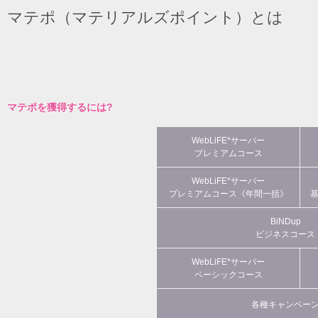
マテポ（マテリアルズポイント）とは
マテポを獲得するには?
WebLiFE*サーバー
プレミアムコース
WebLiFE*サーバー
プレミアムコース《年間一括》
BiNDup
ビジネスコース
WebLiFE*サーバー
ベーシックコース
各種キャンペー