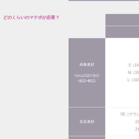
どのくらいのマテポが必要？
画像素材
S（1
M（3
※pxは2辺の合計
L（33
（縦辺+横辺）
SE（サウ
音楽素材
2
2