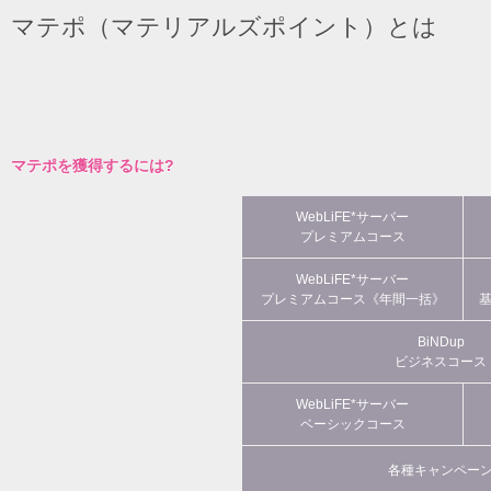
マテポ（マテリアルズポイント）とは
マテポを獲得するには?
WebLiFE*サーバー
プレミアムコース
WebLiFE*サーバー
プレミアムコース《年間一括》
BiNDup
ビジネスコース
WebLiFE*サーバー
ベーシックコース
各種キャンペー