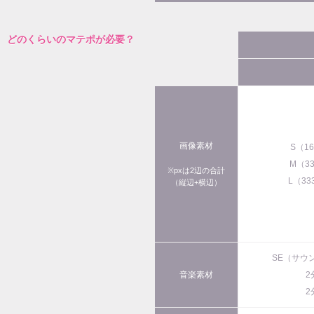
どのくらいのマテポが必要？
画像素材
S（1
M（3
※pxは2辺の合計
L（33
（縦辺+横辺）
SE（サウ
音楽素材
2
2